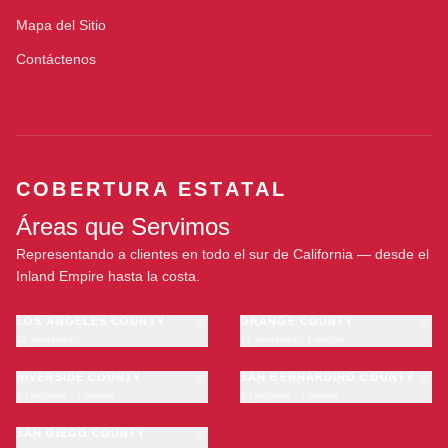
Mapa del Sitio
Contáctenos
COBERTURA ESTATAL
Áreas que Servimos
Representando a clientes en todo el sur de California — desde el
Inland Empire hasta la costa.
LOS ANGELES COUNTY
ORANGE COUNTY
23 ciudades
11 ciudades · 1 oficina
Los Angeles
Anaheim
·
OFICINA
Long Beach
RIVERSIDE COUNTY
Santa Ana
SAN BERNARDINO COUNTY
6 ciudades · 1 oficina
9 ciudades · 1 oficina
Glendale
Irvine
Riverside
San Bernardino
Pasadena
Huntington Beach
Moreno Valley
SAN DIEGO COUNTY
Fontana
Inglewood
Garden Grove