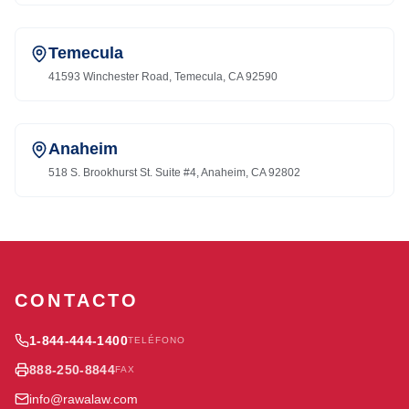
Temecula
41593 Winchester Road, Temecula, CA 92590
Anaheim
518 S. Brookhurst St. Suite #4, Anaheim, CA 92802
CONTACTO
1-844-444-1400
TELÉFONO
888-250-8844
FAX
info@rawalaw.com