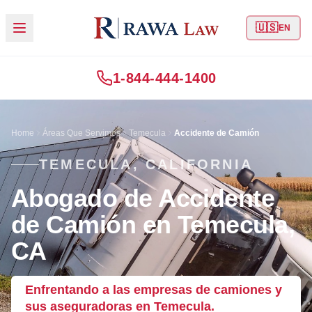
🇺🇸
EN
1-844-444-1400
Home
Áreas Que Servimos
Temecula
Accidente de Camión
TEMECULA, CALIFORNIA
Abogado de Accidente
de Camión en Temecula,
CA
Enfrentando a las empresas de camiones y
sus aseguradoras en Temecula.