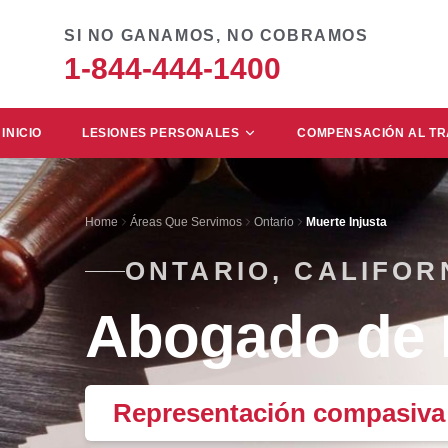
SI NO GANAMOS, NO COBRAMOS
1-844-444-1400
INICIO
LESIONES PERSONALES
COMPENSACIÓN AL T
Home
Áreas Que Servimos
Ontario
Muerte Injusta
ONTARIO, CALIFOR
Abogado de M
Representación compasiva y