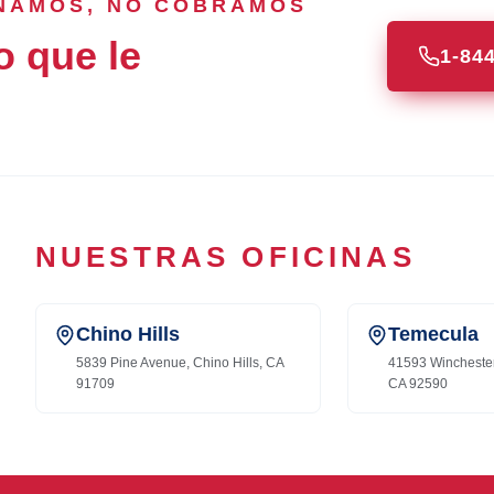
ANAMOS, NO COBRAMOS
o que le
1-84
NUESTRAS OFICINAS
Chino Hills
Temecula
5839 Pine Avenue, Chino Hills, CA
41593 Wincheste
91709
CA 92590