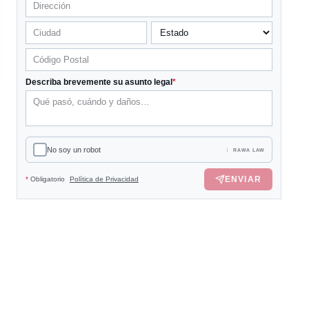
Describa brevemente su asunto legal
*
No soy un robot
RAWA LAW
ENVIAR
*
Obligatorio
Política de Privacidad