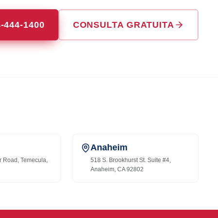
4-444-1400
CONSULTA GRATUITA
Anaheim
r Road, Temecula,
518 S. Brookhurst St. Suite #4,
Anaheim, CA 92802