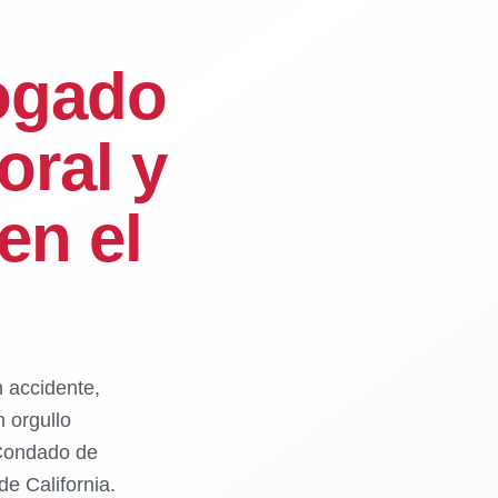
ogado
oral y
en el
n accidente,
 orgullo
 Condado de
e California.