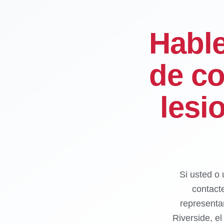
Habl
de co
lesi
Si usted o 
contact
representa
Riverside, e