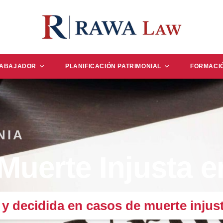
RABAJADOR
PLANIFICACIÓN PATRIMONIAL
FORMACI
NIA
uerte Injusta e
 decidida en casos de muerte injust