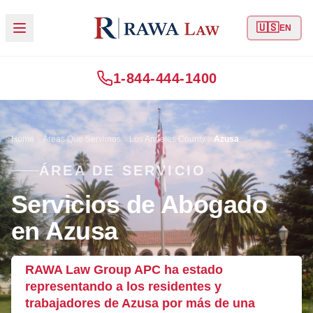
🇺🇸
EN
1-844-444-1400
Home
Áreas Que Servimos
Los Angeles County
Azusa
ÁREA DE SERVICIO
Servicios de Abogado
en Azusa
RAWA Law Group APC ha estado
representando a los residentes y
trabajadores de Azusa por más de una