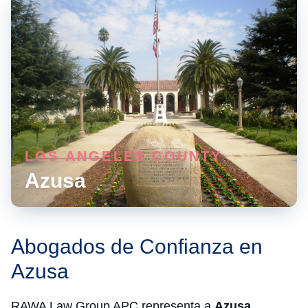
LOS ANGELES COUNTY
Azusa
Abogados de Confianza en
Azusa
RAWA Law Group APC representa a
Azusa