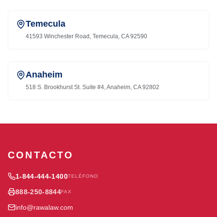
Temecula
41593 Winchester Road, Temecula, CA 92590
Anaheim
518 S. Brookhurst St. Suite #4, Anaheim, CA 92802
CONTACTO
1-844-444-1400
TELÉFONO
888-250-8844
FAX
info@rawalaw.com