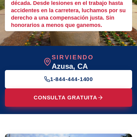
década. Desde lesiones en el trabajo hasta
accidentes en la carretera, luchamos por su
derecho a una compensación justa. Sin
honorarios a menos que ganemos.
SIRVIENDO
Azusa
, CA
1-844-444-1400
CONSULTA GRATUITA