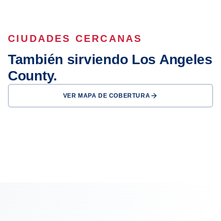
CIUDADES CERCANAS
También sirviendo Los Angeles
County.
VER MAPA DE COBERTURA
Los Angeles
Long Beach
Glendale
Pasadena
Inglewood
Compton
Carson
Downey