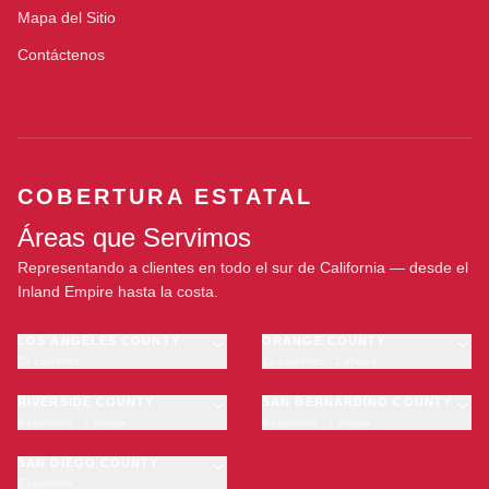
Mapa del Sitio
Contáctenos
COBERTURA ESTATAL
Áreas que Servimos
Representando a clientes en todo el sur de California — desde el
Inland Empire hasta la costa.
LOS ANGELES COUNTY
ORANGE COUNTY
23 ciudades
11 ciudades · 1 oficina
Los Angeles
Anaheim
·
OFICINA
Long Beach
RIVERSIDE COUNTY
Santa Ana
SAN BERNARDINO COUNTY
6 ciudades · 1 oficina
9 ciudades · 1 oficina
Glendale
Irvine
Riverside
San Bernardino
Pasadena
Huntington Beach
Moreno Valley
SAN DIEGO COUNTY
Fontana
Inglewood
Garden Grove
5 ciudades