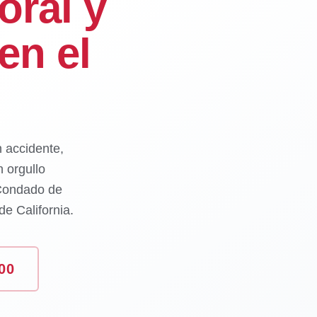
oral y
en el
n accidente,
 orgullo
 Condado de
e California.
00