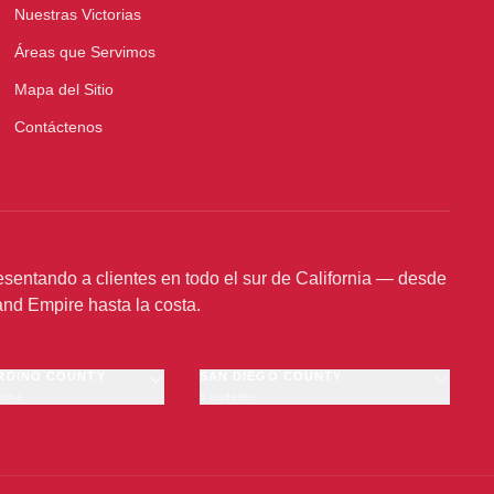
Nuestras Victorias
Áreas que Servimos
Mapa del Sitio
Contáctenos
sentando a clientes en todo el sur de California — desde
land Empire hasta la costa.
RDINO COUNTY
SAN DIEGO COUNTY
icina
5 ciudades
no
San Diego
Chula Vista
amonga
Escondido
Oceanside