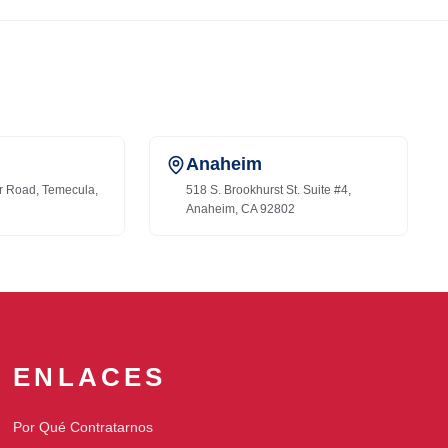
Anaheim
r Road, Temecula,
518 S. Brookhurst St. Suite #4,
Anaheim, CA 92802
ENLACES
Por Qué Contratarnos