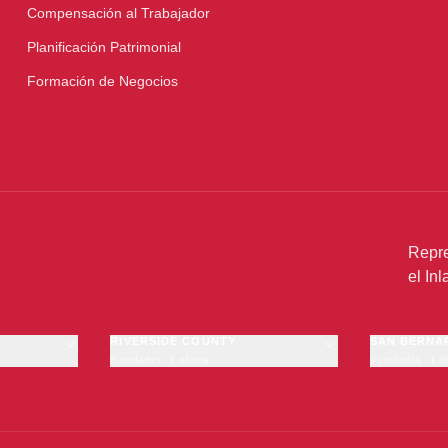
Compensación al Trabajador
Planificación Patrimonial
Formación de Negocios
Repre
el In
RIVERSIDE COUNTY
SAN BERNA
6 ciudades · 1 oficina
9 ciudades · 1 of
Riverside
San Bernardi
Moreno Valley
Fontana
Corona
Rancho Cuc
Temecula
Ontario
·
OFICINA