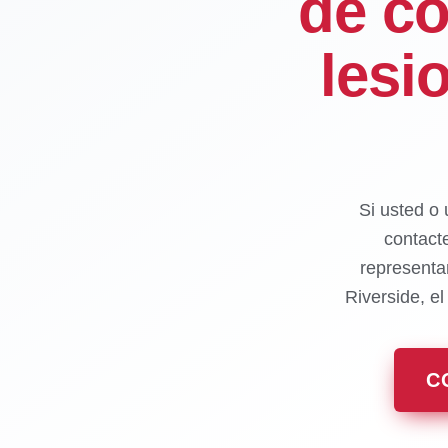
de co
lesi
Si usted o 
contact
representa
Riverside, e
C