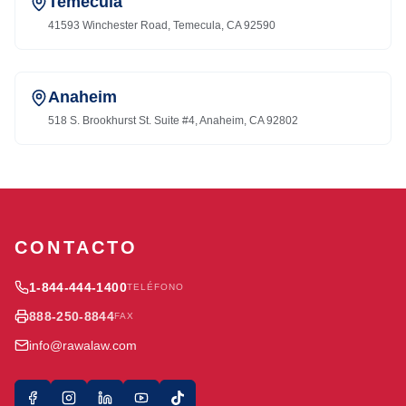
Temecula
41593 Winchester Road, Temecula, CA 92590
Anaheim
518 S. Brookhurst St. Suite #4, Anaheim, CA 92802
CONTACTO
1-844-444-1400
TELÉFONO
888-250-8844
FAX
info@rawalaw.com