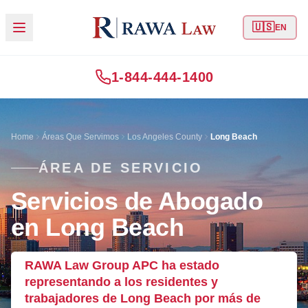
🇺🇸
EN
1-844-444-1400
Home
Áreas Que Servimos
Los Angeles County
Long Beach
ÁREA DE SERVICIO
Servicios de Abogado
en Long Beach
RAWA Law Group APC ha estado
representando a los residentes y
trabajadores de Long Beach por más de