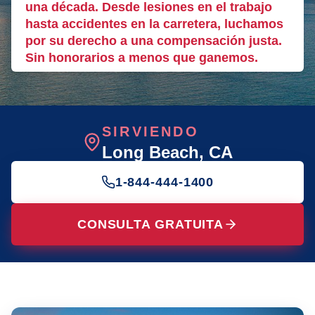
una década. Desde lesiones en el trabajo
hasta accidentes en la carretera, luchamos
por su derecho a una compensación justa.
Sin honorarios a menos que ganemos.
SIRVIENDO
Long Beach
, CA
1-844-444-1400
CONSULTA GRATUITA