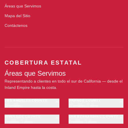
Áreas que Servimos
Mapa del Sitio
Contáctenos
COBERTURA ESTATAL
Áreas que Servimos
Representando a clientes en todo el sur de California — desde el
Inland Empire hasta la costa.
LOS ANGELES COUNTY
ORANGE COUNTY
23 ciudades
11 ciudades · 1 oficina
Los Angeles
Anaheim
·
OFICINA
Long Beach
RIVERSIDE COUNTY
Santa Ana
SAN BERNARDINO COUNTY
6 ciudades · 1 oficina
9 ciudades · 1 oficina
Glendale
Irvine
Riverside
San Bernardino