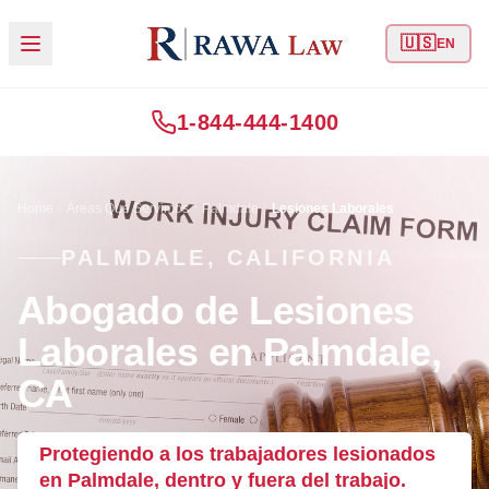
🇺🇸
EN
1-844-444-1400
Home
Áreas Que Servimos
Palmdale
Lesiones Laborales
PALMDALE, CALIFORNIA
Abogado de Lesiones
Laborales en Palmdale,
CA
Protegiendo a los trabajadores lesionados
en Palmdale, dentro y fuera del trabajo.