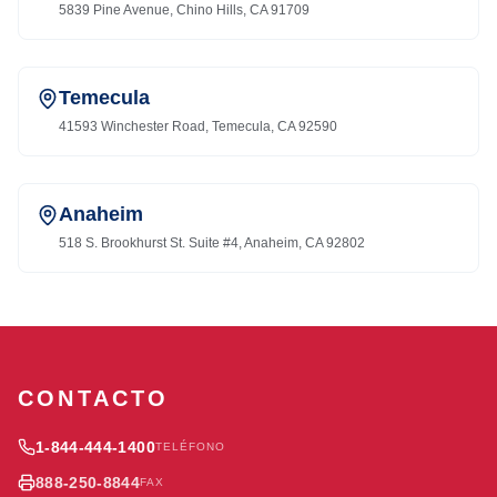
5839 Pine Avenue, Chino Hills, CA 91709
Temecula
41593 Winchester Road, Temecula, CA 92590
Anaheim
518 S. Brookhurst St. Suite #4, Anaheim, CA 92802
CONTACTO
1-844-444-1400
TELÉFONO
888-250-8844
FAX