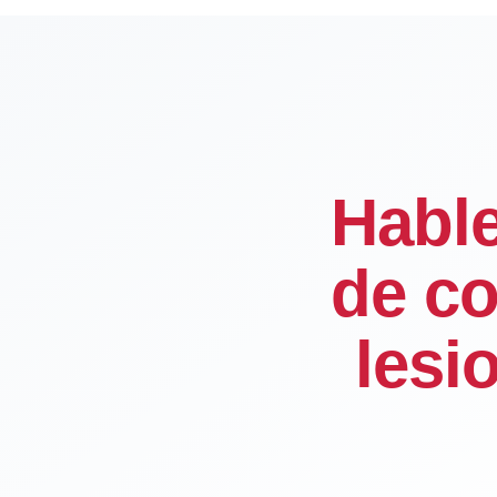
Habl
de co
lesi