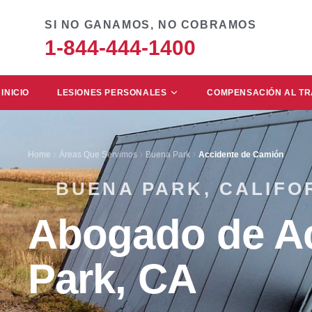
SI NO GANAMOS, NO COBRAMOS
1-844-444-1400
INICIO
LESIONES PERSONALES
COMPENSACIÓN AL T
Home
Áreas Que Servimos
Buena Park
Accidente de Camión
BUENA PARK, CALIFO
Abogado de A
Park, CA