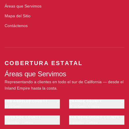
Áreas que Servimos
Mapa del Sitio
Contáctenos
COBERTURA ESTATAL
Áreas que Servimos
Representando a clientes en todo el sur de California — desde el
Inland Empire hasta la costa.
LOS ANGELES COUNTY
ORANGE COUNTY
23 ciudades
11 ciudades · 1 oficina
Los Angeles
Anaheim
·
OFICINA
Long Beach
RIVERSIDE COUNTY
Santa Ana
SAN BERNARDINO COUNTY
6 ciudades · 1 oficina
9 ciudades · 1 oficina
Glendale
Irvine
Riverside
San Bernardino