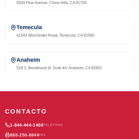
5839 Pine Avenue, Chino Hills, CA 91709
Temecula
41593 Winchester Road, Temecula, CA 92590
Anaheim
518 S. Brookhurst St. Suite #4, Anaheim, CA 92802
CONTACTO
1-844-444-1400
TELÉFONO
888-250-8844
FAX