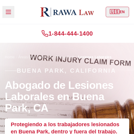
🇺🇸
EN
1-844-444-1400
Home
Áreas Que Servimos
Buena Park
Lesiones Laborales
BUENA PARK, CALIFORNIA
Abogado de Lesiones
Laborales en Buena
Park, CA
Protegiendo a los trabajadores lesionados
en Buena Park, dentro y fuera del trabajo.